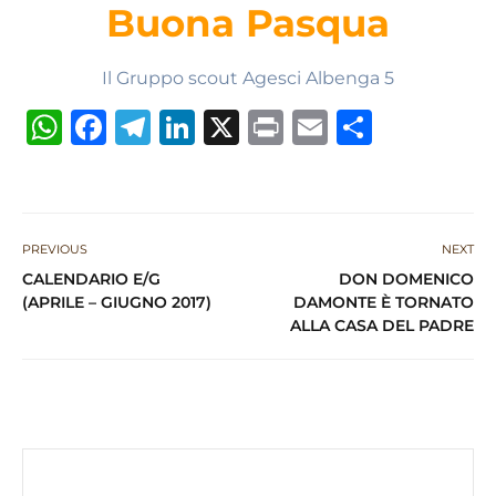
Buona Pasqua
Il Gruppo scout Agesci Albenga 5
W
F
T
Li
X
P
E
S
h
a
el
n
ri
m
h
at
c
e
k
n
ai
ar
s
e
g
e
t
l
e
PREVIOUS
NEXT
A
b
ra
dI
CALENDARIO E/G
DON DOMENICO
p
o
m
n
(APRILE – GIUGNO 2017)
DAMONTE È TORNATO
ALLA CASA DEL PADRE
p
o
k