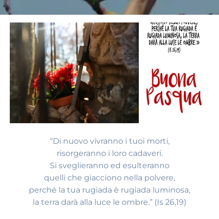
“Di nuovo vivranno i tuoi morti,
risorgeranno i loro cadaveri.
Si sveglieranno ed esulteranno
quelli che giacciono nella polvere,
perché la tua rugiada è rugiada luminosa,
la terra darà alla luce le ombre.” (Is 26,19)