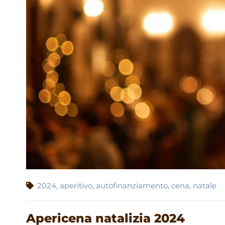
2024
,
aperitivo
,
autofinanziamento
,
cena
,
natale
Apericena natalizia 2024