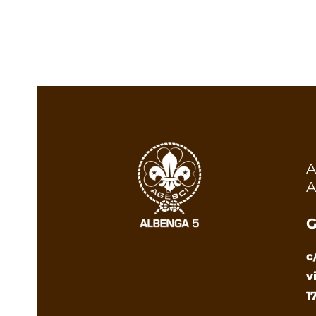
A
A
G
c
v
1