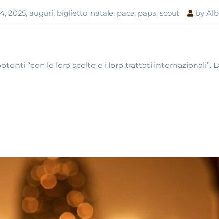
24
,
2025
,
auguri
,
biglietto
,
natale
,
pace
,
papa
,
scout
by
Alb
tenti “con le loro scelte e i loro trattati internazionali”. 