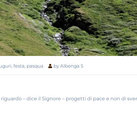
uguri
,
festa
,
pasqua
by
Albenga 5
o riguardo – dice il Signore – progetti di pace e non di sve