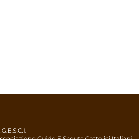
.G.E.S.C.I.
ssociazione Guide E Scouts Cattolici Italiani