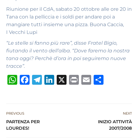
Riunione per il CdA, sabato 20 ottobre alle ore 20 in
Tana con la pelliccia e i soldi per andare poi a
mangiare tutti insieme una pizza. Buona Caccia,
I Vecchi Lupi
“Le stelle si fanno più rare”, disse Fratel Bigio,
fiutando il vento dell’alba. “Dove faremo la nostra
tana oggi? Perchè d’ora in poi seguiremo nuove
tracce”.
W
F
T
Li
X
P
E
S
h
a
el
n
ri
m
h
at
c
e
k
n
ai
ar
s
e
g
e
t
l
e
PREVIOUS
NEXT
A
b
ra
dI
PARTENZA PER
INIZIO ATTIVITÀ
p
o
m
n
LOURDES!
2007/2008