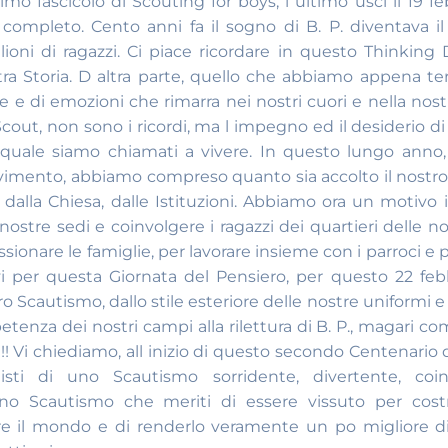
rimo fascicolo di Scouting for boys, l ultimo usci il 19 feb
ompleto. Cento anni fa il sogno di B. P. diventava il
ioni di ragazzi. Ci piace ricordare in questo Thinking
tra Storia. D altra parte, quello che abbiamo appena t
 e di emozioni che rimarra nei nostri cuori e nella nos
out, non sono i ricordi, ma l impegno ed il desiderio di 
l quale siamo chiamati a vivere. In questo lungo anno
imento, abbiamo compreso quanto sia accolto il nostro s
dalla Chiesa, dalle Istituzioni.
Abbiamo ora un motivo i
nostre sedi e coinvolgere i ragazzi dei quartieri delle nos
sionare le famiglie, per lavorare insieme con i parroci e 
vi per questa Giornata del Pensiero, per questo 22 feb
o Scautismo, dallo stile esteriore delle nostre uniformi e 
petenza dei nostri campi alla rilettura di B. P., magari c
!! Vi chiediamo, all inizio di questo secondo Centenario 
ti di uno Scautismo sorridente, divertente, coin
no Scautismo che meriti di essere vissuto per cost
re il mondo e di renderlo veramente un po migliore d