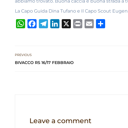
abbiamo trovato. Buona caccia e buona strada a tu
La Capo Guida Dina Tufano e Il Capo Scout Eugeni
W
F
T
Li
X
P
E
S
h
a
el
n
ri
m
h
at
c
e
k
n
ai
ar
s
e
g
e
t
l
e
PREVIOUS
A
b
ra
dI
BIVACCO RS 16/17 FEBBRAIO
p
o
m
n
p
o
k
Leave a comment