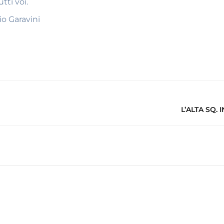
tti voi.
o Garavini
L’ALTA SQ. 