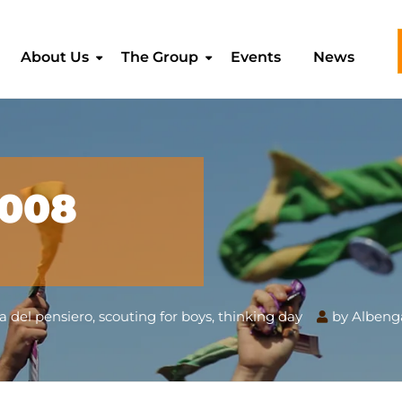
About Us
The Group
Events
News
2008
a del pensiero
,
scouting for boys
,
thinking day
by
Albeng