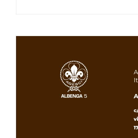
A
I
A
c
v
1