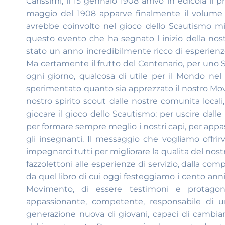
Carissimi, il 15 gennaio 1908 arrivo in edicola il p
maggio del 1908 apparve finalmente il volume c
avrebbe coinvolto nel gioco dello Scautismo mil
questo evento che ha segnato l inizio della nos
stato un anno incredibilmente ricco di esperienze
Ma certamente il frutto del Centenario, per uno Sc
ogni giorno, qualcosa di utile per il Mondo ne
sperimentato quanto sia apprezzato il nostro Mov
nostro spirito scout dalle nostre comunita locali, 
giocare il gioco dello Scautismo: per uscire dalle 
per formare sempre meglio i nostri capi, per appas
gli insegnanti. Il messaggio che vogliamo offrir
impegnarci tutti per migliorare la qualita del nostr
fazzolettoni alle esperienze di servizio, dalla com
da quel libro di cui oggi festeggiamo i cento anni
Movimento, di essere testimoni e protagonis
appassionante, competente, responsabile di u
generazione nuova di giovani, capaci di cambia