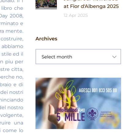
braio. Il 1
at Fior d'Albenga 2025
 libro che
12 Apr 2025
 Day 2008,
erminato e
tra mente.
costruire,
Archives
, abbiamo
tile ed il
n piu per
tre citta,
perche no,
braio e di
dei nostri
ominciando
del nostro
volgente,
ruire una
i come lo