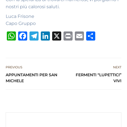
nostri più calorosi saluti.
Luca Frisone
Capo Gruppo
W
F
T
Li
X
P
E
S
h
a
el
n
ri
m
h
at
c
e
k
n
ai
ar
s
e
g
e
t
l
e
PREVIOUS
NEXT
A
b
ra
dI
APPUNTAMENTI PER SAN
FERMENTI “LUPETTICI”
p
o
m
n
MICHELE
VIVI
p
o
k