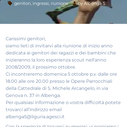
genitori
,
ingressi
,
riunione
by
Albenga 5
Carissimi genitori,
siamo lieti di invitarvi alla riunione di inizio anno
dedicata ai genitori dei ragazzi e dei bambini che
inizieranno la loro esperienza scout nell’anno
2008/2009, il prossimo ottobre.
Ci incontreremo domenica 5 ottobre p.v. dalle ore
18.00 alle ore 20.00 presso le Opere Parrocchiali
della Cattedrale di S. Michele Arcangelo, in via
Genova n. 37 in Albenga.
Per qualsiasi informazione o vostra difficoltà potete
trovarci all’indirizzo email
albenga5@liguria.agesci.it
Con la speranza di trovarci numerosi, vi porgiamo i