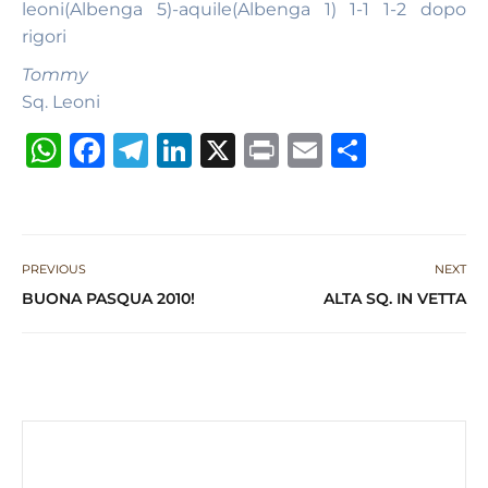
leoni(Albenga 5)-aquile(Albenga 1) 1-1 1-2 dopo
rigori
Tommy
Sq. Leoni
W
F
T
Li
X
P
E
S
h
a
el
n
ri
m
h
at
c
e
k
n
ai
ar
s
e
g
e
t
l
e
PREVIOUS
NEXT
A
b
ra
dI
BUONA PASQUA 2010!
ALTA SQ. IN VETTA
p
o
m
n
p
o
k