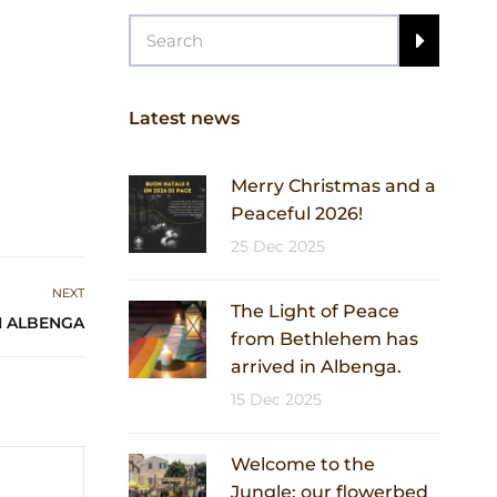
Latest news
Merry Christmas and a
Peaceful 2026!
25 Dec 2025
NEXT
The Light of Peace
DI ALBENGA
from Bethlehem has
arrived in Albenga.
15 Dec 2025
Welcome to the
Jungle: our flowerbed