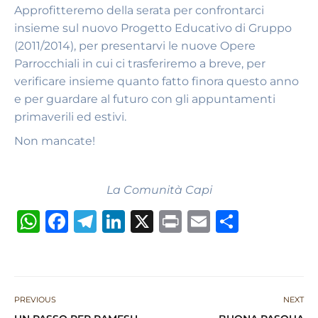
Approfitteremo della serata per confrontarci
insieme sul nuovo Progetto Educativo di Gruppo
(2011/2014), per presentarvi le nuove Opere
Parrocchiali in cui ci trasferiremo a breve, per
verificare insieme quanto fatto finora questo anno
e per guardare al futuro con gli appuntamenti
primaverili ed estivi.
Non mancate!
La Comunità Capi
W
F
T
Li
X
P
E
S
h
a
el
n
ri
m
h
at
c
e
k
n
ai
ar
s
e
g
e
t
l
e
PREVIOUS
NEXT
A
b
ra
dI