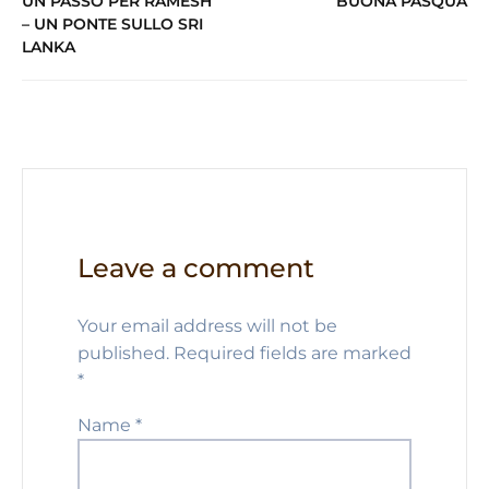
UN PASSO PER RAMESH
BUONA PASQUA
p
o
m
n
– UN PONTE SULLO SRI
LANKA
p
o
k
Leave a comment
Your email address will not be
published.
Required fields are marked
*
Name
*