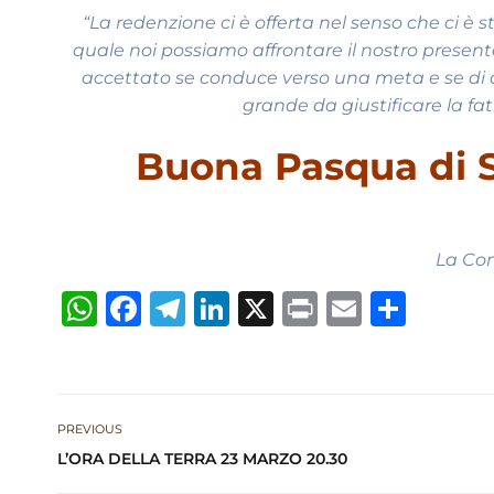
“La redenzione ci è offerta nel senso che ci è 
quale noi possiamo affrontare il nostro present
accettato se conduce verso una meta e se di 
grande da giustificare la f
Buona Pasqua di S
La Co
W
F
T
Li
X
P
E
S
h
a
el
n
ri
m
h
at
c
e
k
n
ai
ar
s
e
g
e
t
l
e
PREVIOUS
A
b
ra
dI
L’ORA DELLA TERRA 23 MARZO 20.30
p
o
m
n