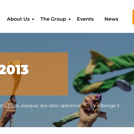
About Us
The Group
Events
News
2013
sto
,
papa
,
pasqua
,
spe salvi
,
speranza
by
Albenga 5