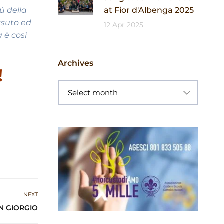
ù della
at Fior d'Albenga 2025
ssuto ed
12 Apr 2025
 è così
Archives
!
NEXT
AN GIORGIO