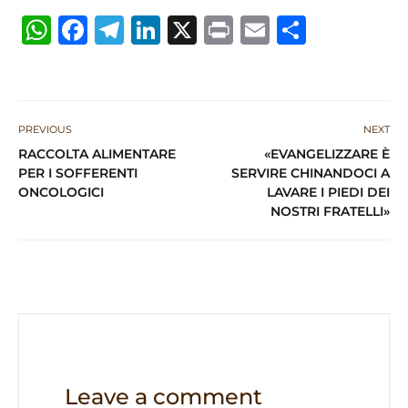
W
F
T
Li
X
P
E
S
h
a
el
n
ri
m
h
at
c
e
k
n
ai
ar
s
e
g
e
t
l
e
PREVIOUS
NEXT
A
b
ra
dI
RACCOLTA ALIMENTARE
«EVANGELIZZARE È
p
o
m
n
PER I SOFFERENTI
SERVIRE CHINANDOCI A
ONCOLOGICI
LAVARE I PIEDI DEI
p
o
NOSTRI FRATELLI»
k
Leave a comment