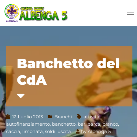
Banchetto del
CdA
12 Luglio 2013
Branchi
attività
,
autofinanziamento
,
banchetto
,
bar
,
barca
,
branco
,
caccia
,
limonata
,
soldi
,
uscita
by
Albenga 5