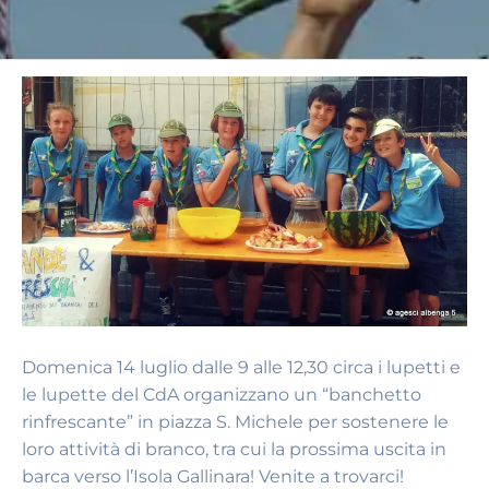
Domenica 14 luglio dalle 9 alle 12,30 circa i lupetti e
le lupette del CdA organizzano un “banchetto
rinfrescante” in piazza S. Michele per sostenere le
loro attività di branco, tra cui la prossima uscita in
barca verso l’Isola Gallinara! Venite a trovarci!