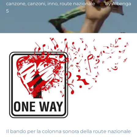
canzone
,
canzoni
,
inno
,
route nazionale
by
Albenga
5
Il bando per la colonna sonora della route nazionale