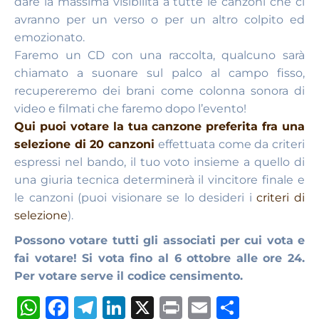
dare la massima visibilità a tutte le canzoni che ci
avranno per un verso o per un altro colpito ed
emozionato.
Faremo un CD con una raccolta, qualcuno sarà
chiamato a suonare sul palco al campo fisso,
recupereremo dei brani come colonna sonora di
video e filmati che faremo dopo l’evento!
Qui puoi votare la tua canzone preferita fra una
selezione di 20 canzoni
effettuata come da criteri
espressi nel bando, il tuo voto insieme a quello di
una giuria tecnica determinerà il vincitore finale e
le canzoni (puoi visionare se lo desideri i
criteri di
selezione
).
Possono votare tutti gli associati per cui vota e
fai votare! Si vota fino al 6 ottobre alle ore 24.
Per votare serve il codice censimento.
W
F
T
Li
X
P
E
S