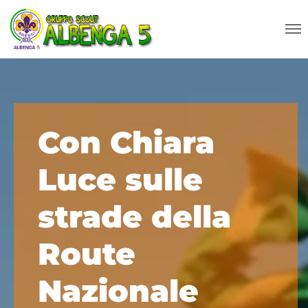
Con Chiara
Luce sulle
strade della
Route
Nazionale