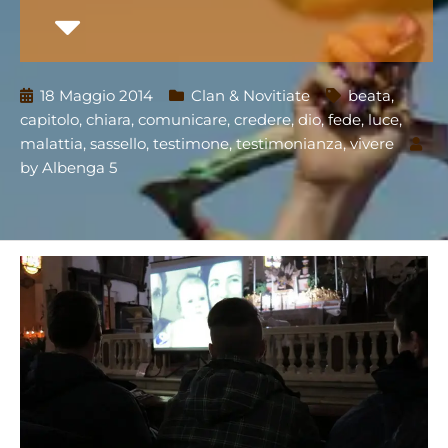
18 Maggio 2014
Clan & Novitiate
beata
,
capitolo
,
chiara
,
comunicare
,
credere
,
dio
,
fede
,
luce
,
malattia
,
sassello
,
testimone
,
testimonianza
,
vivere
by
Albenga 5