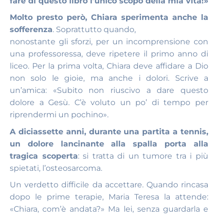
fare di questo libro l’unico scopo della mia vita!»
Molto presto però, Chiara sperimenta anche la
sofferenza
. Soprattutto quando,
nonostante gli sforzi, per un incomprensione con
una professoressa, deve ripetere il primo anno di
liceo. Per la prima volta, Chiara deve affidare a Dio
non solo le gioie, ma anche i dolori. Scrive a
un’amica: «Subito non riuscivo a dare questo
dolore a Gesù. C’è voluto un po’ di tempo per
riprendermi un pochino».
A diciassette anni, durante una partita a tennis,
un dolore lancinante alla spalla porta alla
tragica scoperta
: si tratta di un tumore tra i più
spietati, l’osteosarcoma.
Un verdetto difficile da accettare. Quando rincasa
dopo le prime terapie, Maria Teresa la attende:
«Chiara, com’è andata?» Ma lei, senza guardarla e