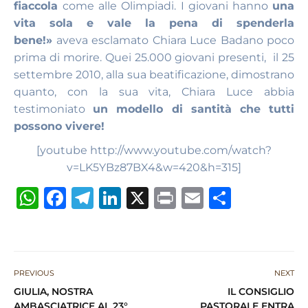
fiaccola
come alle Olimpiadi. I giovani hanno
una
vita sola e vale la pena di spenderla
bene!»
aveva esclamato Chiara Luce Badano poco
prima di morire. Quei 25.000 giovani presenti, il 25
settembre 2010, alla sua beatificazione, dimostrano
quanto, con la sua vita, Chiara Luce abbia
testimoniato
un modello di santità che tutti
possono vivere!
[youtube http://www.youtube.com/watch?
v=LK5YBz87BX4&w=420&h=315]
W
F
T
Li
X
P
E
S
h
a
el
n
ri
m
h
at
c
e
k
n
ai
ar
s
e
g
e
t
l
e
PREVIOUS
NEXT
A
b
ra
dI
GIULIA, NOSTRA
IL CONSIGLIO
p
o
m
n
AMBASCIATRICE AL 23°
PASTORALE ENTRA