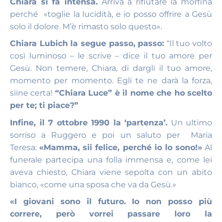
Chiara si fa intensa.
Arriva a rifiutare la morfina
perché «toglie la lucidità, e io posso offrire a Gesù
solo il dolore. M’è rimasto solo questo».
Chiara Lubich la segue passo, passo:
“Il tuo volto
così luminoso – le scrive – dice il tuo amore per
Gesù. Non temere, Chiara, di dargli il tuo amore,
momento per momento. Egli te ne darà la forza,
siine certa!
“Chiara Luce” è il nome che ho scelto
per te; ti piace?”
Infine, il 7 ottobre 1990 la ‘partenza’.
Un ultimo
sorriso a Ruggero e poi un saluto per Maria
Teresa:
«Mamma, sii felice, perché io lo sono!»
Al
funerale partecipa una folla immensa e, come lei
aveva chiesto, Chiara viene sepolta con un abito
bianco, «come una sposa che va da Gesù.»
«I giovani sono il futuro. Io non posso più
correre, però vorrei passare loro la