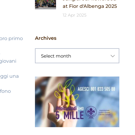
at Fior d'Albenga 2025
12 Apr 2025
Archives
loro primo
o
giovani
 oggi una
efono