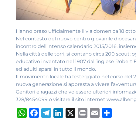
Hanno preso ufficialmente il via domenica 18 otto
Nel contesto del nuovo centro giovanile diocesano 
incontro dell’intenso calendario 2015/2016, insieme 
Nella città delle torri, si contano circa 200 scou
educativo inventato nel 1907 dall’inglese Robert B
ed adulti sparsi in tutto il mondo.
Il movimento locale ha festeggiato nel corso del 20
nuova generazione si appresta a vivere l’avventur
Genitori e ragazzi che volessero ulteriori informa
328/8454099 o visitare il sito internet www.albeng
W
F
T
Li
X
P
E
S
h
a
el
n
ri
m
h
at
c
e
k
n
ai
ar