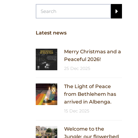
Latest news
Merry Christmas and a
Peaceful 2026!
25 Dec 2025
The Light of Peace
from Bethlehem has
arrived in Albenga.
15 Dec 2025
Welcome to the
Jungle: our flowerbed