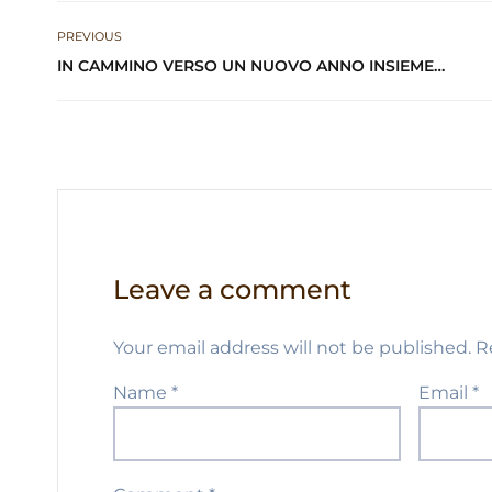
s
e
g
e
t
l
e
PREVIOUS
A
b
ra
dI
IN CAMMINO VERSO UN NUOVO ANNO INSIEME…
p
o
m
n
p
o
k
Leave a comment
Your email address will not be published.
R
Name
*
Email
*