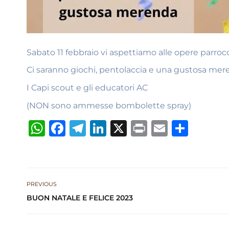
Sabato 11 febbraio vi aspettiamo alle opere parrocchi
Ci saranno giochi, pentolaccia e una gustosa mer
I Capi scout e gli educatori AC
(NON sono ammesse bombolette spray)
W
F
T
Li
X
P
E
S
h
a
el
n
ri
m
h
at
c
e
k
n
ai
ar
s
e
g
e
t
l
e
PREVIOUS
A
b
ra
dI
BUON NATALE E FELICE 2023
p
o
m
n
p
o