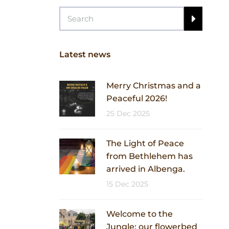
Latest news
Merry Christmas and a
Peaceful 2026!
25 Dec 2025
The Light of Peace
from Bethlehem has
arrived in Albenga.
15 Dec 2025
Welcome to the
Jungle: our flowerbed