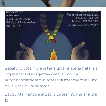
Sabato 16 dicembre si terrà un’apericena natalizia
organizzata dai ragazzi/e del Clan come
autofinanziamento in attesa di accogliere la Luce
della Pace di Betlemme.
L’appuntamento è al Sacro Cuore intorno alle ore
19.