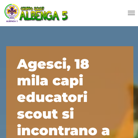
Agesci, 18
mila capi
educatori
scout si
incontrano a