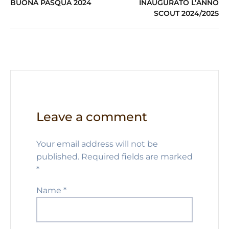
BUONA PASQUA 2024
INAUGURATO L’ANNO
p
o
m
n
SCOUT 2024/2025
p
o
k
Leave a comment
Your email address will not be
published.
Required fields are marked
*
Name
*