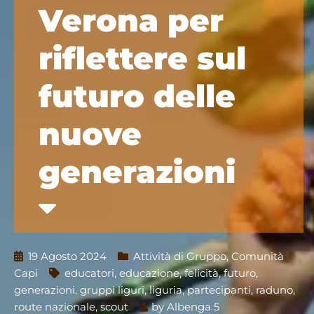
Verona per
riflettere sul
futuro delle
nuove
generazioni
19 Agosto 2024
Attività di Gruppo
,
Comunità
Capi
educatori
,
educazione
,
felicità
,
futuro
,
generazioni
,
gruppi liguri
,
liguria
,
partecipanti
,
raduno
,
route nazionale
,
scout
by
Albenga 5