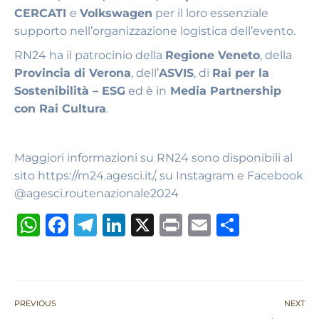
CERCATI
e
Volkswagen
per il loro essenziale
supporto nell’organizzazione logistica dell’evento.
RN24 ha il patrocinio della
Regione Veneto
, della
Provincia di Verona
, dell’
ASVIS
, di
Rai per la
Sostenibilità – ESG
ed è in
Media Partnership
con Rai Cultura
.
Maggiori informazioni su RN24 sono disponibili al
sito https://rn24.agesci.it/, su Instagram e Facebook
@agesci.routenazionale2024
W
F
T
Li
X
P
E
S
h
a
el
n
ri
m
h
at
c
e
k
n
ai
ar
s
e
g
e
t
l
e
PREVIOUS
NEXT
A
b
ra
dI