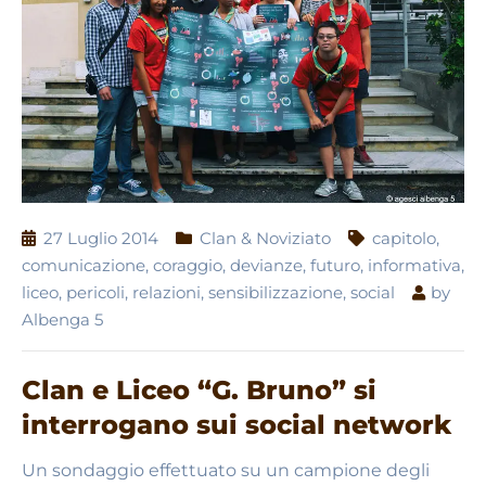
27 Luglio 2014
Clan & Noviziato
capitolo
,
comunicazione
,
coraggio
,
devianze
,
futuro
,
informativa
,
liceo
,
pericoli
,
relazioni
,
sensibilizzazione
,
social
by
Albenga 5
Clan e Liceo “G. Bruno” si
interrogano sui social network
Un sondaggio effettuato su un campione degli