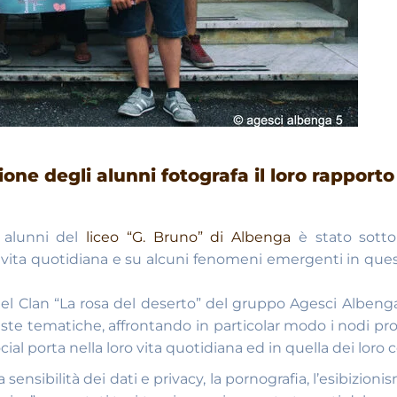
e degli alunni fotografa il loro rapporto
0 alunni del
liceo “G. Bruno” di Albenga
è stato sott
la vita quotidiana e su alcuni fenomeni emergenti in qu
ni) del Clan “La rosa del deserto” del gruppo Agesci Alben
ueste tematiche, affrontando in particolar modo i nodi pr
cial porta nella loro vita quotidiana ed in quella dei loro 
sensibilità dei dati e privacy, la pornografia, l’esibizioni