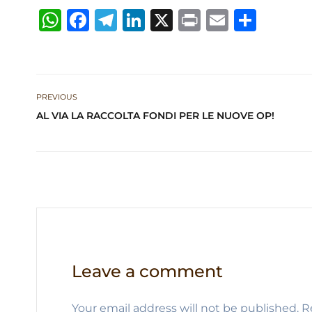
W
F
T
Li
X
P
E
S
h
a
el
n
ri
m
h
at
c
e
k
n
ai
ar
s
e
g
e
t
l
e
PREVIOUS
A
b
ra
dI
AL VIA LA RACCOLTA FONDI PER LE NUOVE OP!
p
o
m
n
p
o
k
Leave a comment
Your email address will not be published.
R