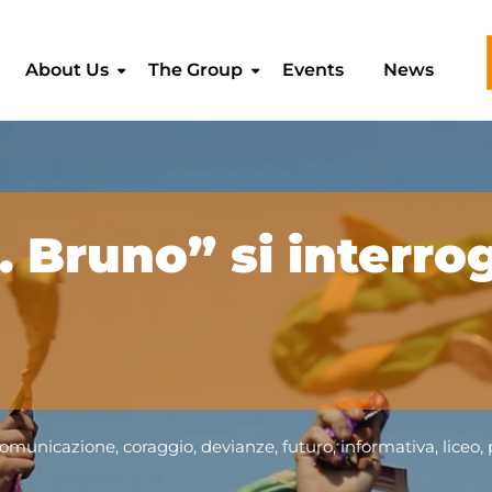
About Us
The Group
Events
News
. Bruno” si interro
omunicazione
,
coraggio
,
devianze
,
futuro
,
informativa
,
liceo
,