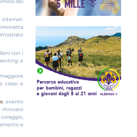
ammino dei
nternet:
 Simonetta
dimostrato
lloni con i
 sexting e
e maggiore
e classi e
le
, evento
ritrovarsi
 coraggio,
biamento e