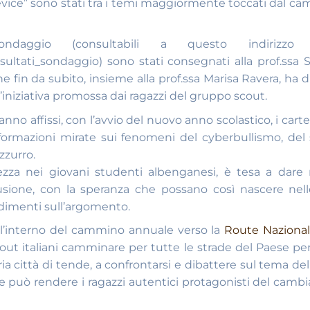
“device” sono stati tra i temi maggiormente toccati dal c
daggio (consultabili a questo indirizzo i
isultati_sondaggio) sono stati consegnati alla prof.ssa
che fin da subito, insieme alla prof.ssa Marisa Ravera, ha 
iniziativa promossa dai ragazzi del gruppo scout.
nno affissi, con l’avvio del nuovo anno scolastico, i carte
a informazioni mirate sui fenomeni del cyberbullismo, del
zzurro.
olezza nei giovani studenti albenganesi, è tesa a dar
usione, con la speranza che possano così nascere nell
ondimenti sull’argomento.
all’interno del cammino annuale verso la
Route Naziona
cout italiani camminare per tutte le strade del Paese per 
ia città di tende, a confrontarsi e dibattere sul tema del
he può rendere i ragazzi autentici protagonisti del cam