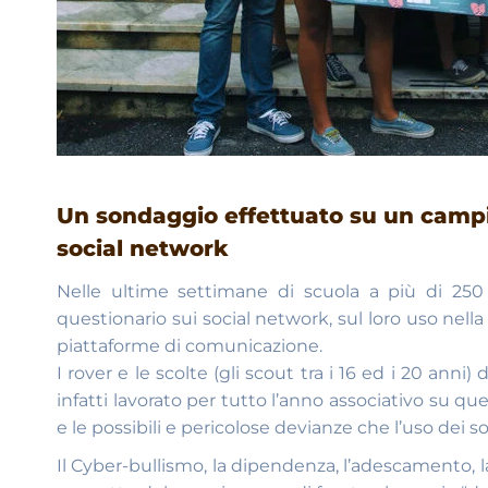
Un sondaggio effettuato su un campion
social network
Nelle ultime settimane di scuola a più di 25
questionario sui social network, sul loro uso nel
piattaforme di comunicazione.
I rover e le scolte (gli scout tra i 16 ed i 20 an
infatti lavorato per tutto l’anno associativo su q
e le possibili e pericolose devianze che l’uso dei so
Il Cyber-bullismo, la dipendenza, l’adescamento, la 