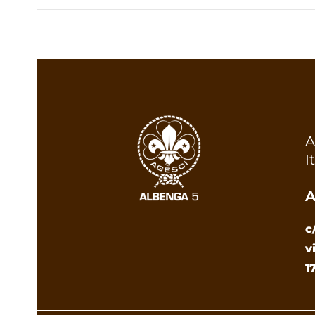
A
I
A
c
v
1