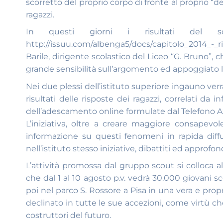
scorretto del proprio corpo di fronte al proprio 
ragazzi.
In questi giorni i risultati del son
http://issuu.com/albenga5/docs/capitolo_2014_-_r
Barile, dirigente scolastico del Liceo “G. Bruno”, 
grande sensibilità sull’argomento ed appoggiato l’
Nei due plessi dell’istituto superiore ingauno verra
risultati delle risposte dei ragazzi, correlati d
dell’adescamento online formulate dal Telefono A
L’iniziativa, oltre a creare maggiore consapev
informazione su questi fenomeni in rapida diff
nell’istituto stesso iniziative, dibattiti ed approf
L’attività promossa dal gruppo scout si colloca 
che dal 1 al 10 agosto p.v. vedrà 30.000 giovani s
poi nel parco S. Rossore a Pisa in una vera e propr
declinato in tutte le sue accezioni, come virtù c
costruttori del futuro.