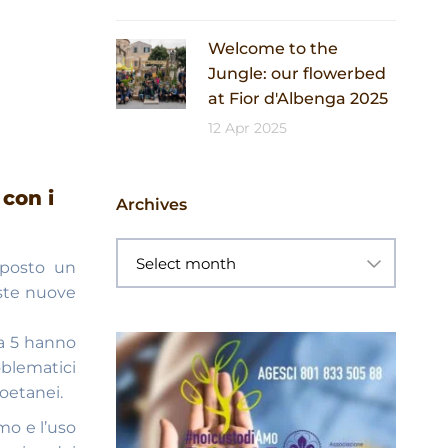
Welcome to the
Jungle: our flowerbed
at Fior d'Albenga 2025
12 Apr 2025
 con i
Archives
oposto un
este nuove
ga 5 hanno
oblematici
coetanei.
smo e l’uso