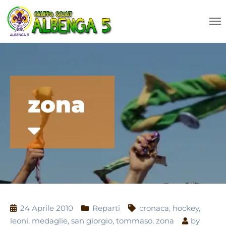
zona
24 Aprile 2010
Reparti
cronaca
,
hockey
,
leoni
,
medaglie
,
san giorgio
,
tommaso
,
zona
by