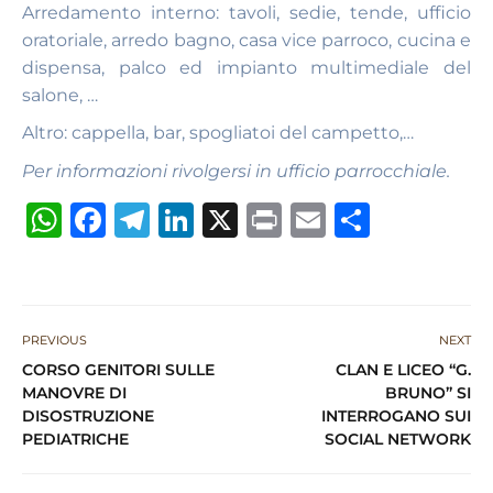
Arredamento interno: tavoli, sedie, tende, ufficio
oratoriale, arredo bagno, casa vice parroco, cucina e
dispensa, palco ed impianto multimediale del
salone, …
Altro: cappella, bar, spogliatoi del campetto,…
Per informazioni rivolgersi in ufficio parrocchiale.
W
F
T
Li
X
P
E
S
h
a
el
n
ri
m
h
at
c
e
k
n
ai
ar
s
e
g
e
t
l
e
PREVIOUS
NEXT
A
b
ra
dI
CORSO GENITORI SULLE
CLAN E LICEO “G.
p
o
m
n
MANOVRE DI
BRUNO” SI
DISOSTRUZIONE
INTERROGANO SUI
p
o
PEDIATRICHE
SOCIAL NETWORK
k