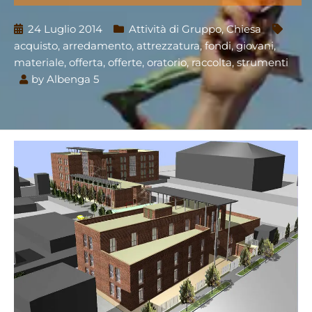
24 Luglio 2014
Attività di Gruppo
,
Chiesa
acquisto
,
arredamento
,
attrezzatura
,
fondi
,
giovani
,
materiale
,
offerta
,
offerte
,
oratorio
,
raccolta
,
strumenti
by
Albenga 5