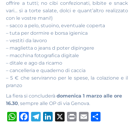
offrire a tutti; no cibi confezionati, bibite e snack
vari… sì a torte salate, dolci e quant’altro realizzato
con le vostre mani!)
– sacco a pelo, stuoino, eventuale coperta
– tuta per dormire e borsa igienica
– vestiti da lavoro
– maglietta o jeans d poter dipingere
– macchina fotografica digitale
– ditale e ago da ricamo
– cancelleria e quaderno di caccia
– 5 € che serviranno per le spese, la colazione e il
pranzo
La fiera si concluderà
domenica 1 marzo alle ore
16.30
, sempre alle OP di via Genova.
W
F
T
Li
X
P
E
S
h
a
el
n
ri
m
h