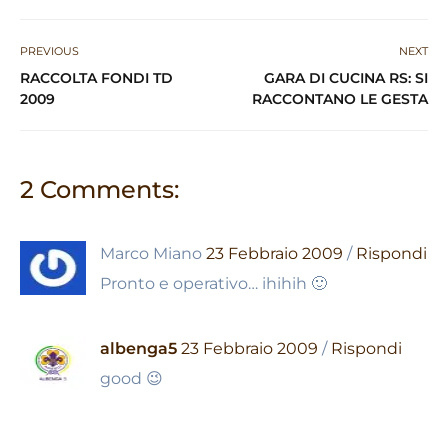
at
c
e
k
n
ai
ar
s
e
g
e
t
l
e
PREVIOUS
NEXT
A
b
ra
dI
RACCOLTA FONDI TD
GARA DI CUCINA RS: SI
p
o
m
n
2009
RACCONTANO LE GESTA
p
o
k
2 Comments:
Marco Miano
23 Febbraio 2009
/
Rispondi
Pronto e operativo… ihihih 🙂
albenga5
23 Febbraio 2009
/
Rispondi
good 😉