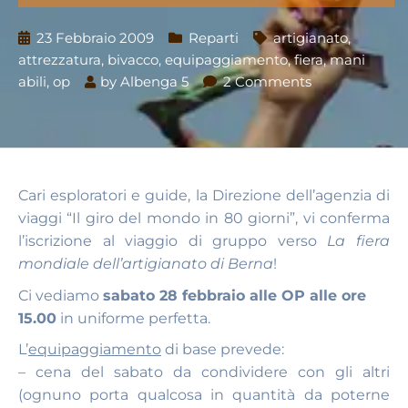
23 Febbraio 2009
Reparti
artigianato
,
attrezzatura
,
bivacco
,
equipaggiamento
,
fiera
,
mani
abili
,
op
by
Albenga 5
2 Comments
Cari esploratori e guide, la Direzione dell’agenzia di
viaggi “Il giro del mondo in 80 giorni”, vi conferma
l’iscrizione al viaggio di gruppo verso
La fiera
mondiale dell’artigianato di Berna
!
Ci vediamo
sabato 28 febbraio alle OP alle ore
15.00
in uniforme perfetta.
L’
equipaggiamento
di base prevede:
– cena del sabato da condividere con gli altri
(ognuno porta qualcosa in quantità da poterne