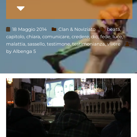
18 Maggio 2014
Clan & Noviziato
beata
,
capitolo
,
chiara
,
comunicare
,
credere
,
dio
,
fede
,
luce
,
malattia
,
sassello
,
testimone
,
testimonianza
,
vivere
by
Albenga 5