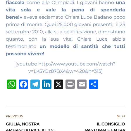
fiaccola
come alle Olimpiadi. I giovani hanno
una
vita sola e vale la pena di spenderla
bene!»
aveva esclamato Chiara Luce Badano poco
prima di morire. Quei 25.000 giovani presenti, il 25
settembre 2010, alla sua beatificazione, dimostrano
quanto, con la sua vita, Chiara Luce abbia
testimoniato
un modello di santità che tutti
possono vivere!
[youtube http://www.youtube.com/watch?
v=LK5YBz87BX4&w=420&h=315]
W
F
T
Li
X
P
E
S
h
a
el
n
ri
m
h
at
c
e
k
n
ai
ar
s
e
g
e
t
l
e
PREVIOUS
NEXT
A
b
ra
dI
GIULIA, NOSTRA
IL CONSIGLIO
p
o
m
n
AMBASCIATRICE AL 23°
PASTORALE ENTRA