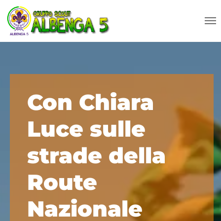
Con Chiara
Luce sulle
strade della
Route
Nazionale