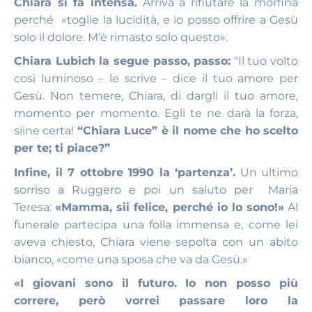
Chiara si fa intensa.
Arriva a rifiutare la morfina
perché «toglie la lucidità, e io posso offrire a Gesù
solo il dolore. M’è rimasto solo questo».
Chiara Lubich la segue passo, passo:
“Il tuo volto
così luminoso – le scrive – dice il tuo amore per
Gesù. Non temere, Chiara, di dargli il tuo amore,
momento per momento. Egli te ne darà la forza,
siine certa!
“Chiara Luce” è il nome che ho scelto
per te; ti piace?”
Infine, il 7 ottobre 1990 la ‘partenza’.
Un ultimo
sorriso a Ruggero e poi un saluto per Maria
Teresa:
«Mamma, sii felice, perché io lo sono!»
Al
funerale partecipa una folla immensa e, come lei
aveva chiesto, Chiara viene sepolta con un abito
bianco, «come una sposa che va da Gesù.»
«I giovani sono il futuro. Io non posso più
correre, però vorrei passare loro la