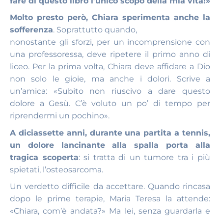
fare di questo libro l’unico scopo della mia vita!»
Molto presto però, Chiara sperimenta anche la
sofferenza
. Soprattutto quando,
nonostante gli sforzi, per un incomprensione con
una professoressa, deve ripetere il primo anno di
liceo. Per la prima volta, Chiara deve affidare a Dio
non solo le gioie, ma anche i dolori. Scrive a
un’amica: «Subito non riuscivo a dare questo
dolore a Gesù. C’è voluto un po’ di tempo per
riprendermi un pochino».
A diciassette anni, durante una partita a tennis,
un dolore lancinante alla spalla porta alla
tragica scoperta
: si tratta di un tumore tra i più
spietati, l’osteosarcoma.
Un verdetto difficile da accettare. Quando rincasa
dopo le prime terapie, Maria Teresa la attende:
«Chiara, com’è andata?» Ma lei, senza guardarla e