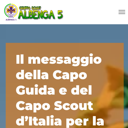
Il messaggio
della Capo
Guida e del
Capo Scout
d’Italia per la