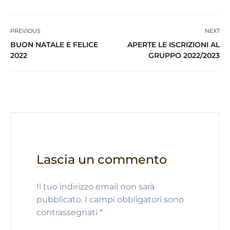
at
c
e
k
n
ai
ar
s
e
g
e
t
l
e
PREVIOUS
NEXT
A
b
ra
dI
BUON NATALE E FELICE
APERTE LE ISCRIZIONI AL
p
o
m
n
2022
GRUPPO 2022/2023
p
o
k
Lascia un commento
Il tuo indirizzo email non sarà
pubblicato.
I campi obbligatori sono
contrassegnati
*