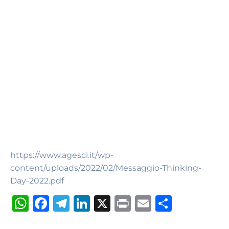
https://www.agesci.it/wp-
content/uploads/2022/02/Messaggio-Thinking-
Day-2022.pdf
W
F
T
Li
X
P
E
S
h
a
el
n
ri
m
h