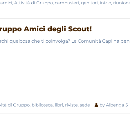
amici
,
Attività di Gruppo
,
cambusieri
,
genitori
,
inizio
,
riunion
l Gruppo Amici degli Scout!
Cerchi qualcosa che ti coinvolga? La Comunità Capi ha pen
vità di Gruppo
,
biblioteca
,
libri
,
riviste
,
sede
by
Albenga 5