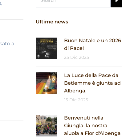
e
,
Ultime news
Buon Natale e un 2026
sato a
di Pace!
25 Dic 2025
La Luce della Pace da
Betlemme è giunta ad
Albenga.
15 Dic 2025
Benvenuti nella
Giungla: la nostra
aiuola a Fior d'Albenga