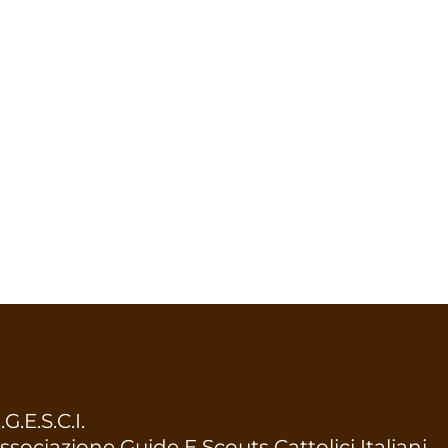
.G.E.S.C.I.
ssociazione Guide E Scouts Cattolici Italiani