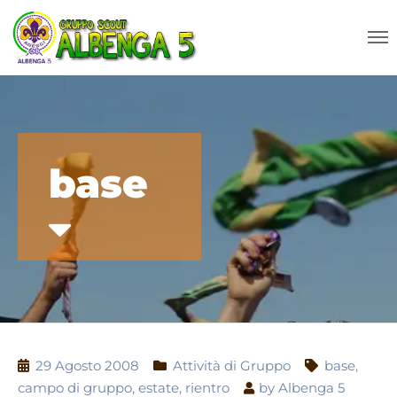
base
29 Agosto 2008
Attività di Gruppo
base
,
campo di gruppo
,
estate
,
rientro
by
Albenga 5