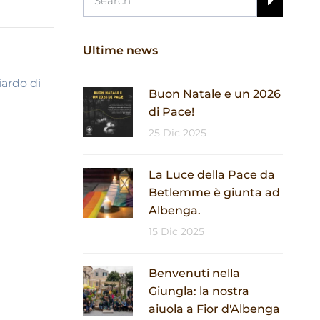
Ultime news
iardo di
Buon Natale e un 2026
di Pace!
25 Dic 2025
La Luce della Pace da
Betlemme è giunta ad
Albenga.
15 Dic 2025
Benvenuti nella
Giungla: la nostra
aiuola a Fior d'Albenga