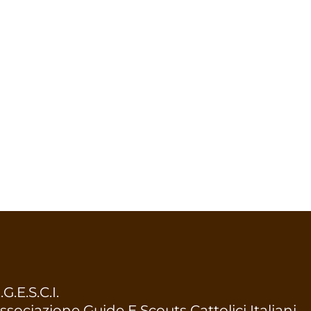
.G.E.S.C.I.
ssociazione Guide E Scouts Cattolici Italiani