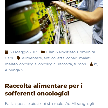
30 Maggio 2013
Clan & Noviziato
,
Comunità
Capi
alimentare
,
ant
,
colletta
,
conad
,
malati
,
malato
,
oncologia
,
oncologici
,
raccolta
,
tumori
by
Albenga 5
Raccolta alimentare per i
sofferenti oncologici
Fai la spesa e aiuti chi sta male! Ad Albenga, gli