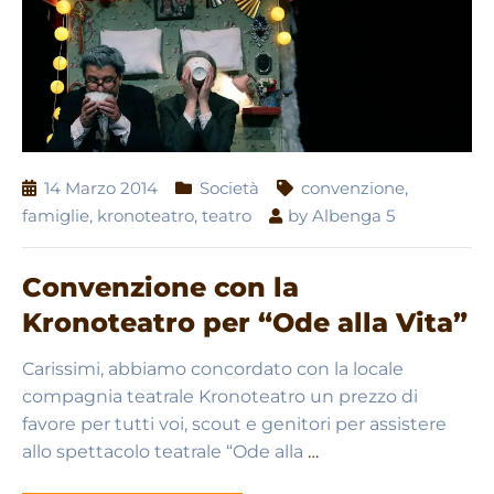
14 Marzo 2014
Società
convenzione
,
famiglie
,
kronoteatro
,
teatro
by
Albenga 5
Convenzione con la
Kronoteatro per “Ode alla Vita”
Carissimi, abbiamo concordato con la locale
compagnia teatrale Kronoteatro un prezzo di
favore per tutti voi, scout e genitori per assistere
allo spettacolo teatrale “Ode alla
…