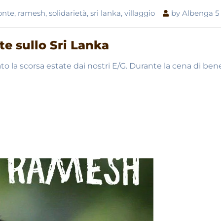
onte
,
ramesh
,
solidarietà
,
sri lanka
,
villaggio
by
Albenga 5
e sullo Sri Lanka
o la scorsa estate dai nostri E/G. Durante la cena di ben