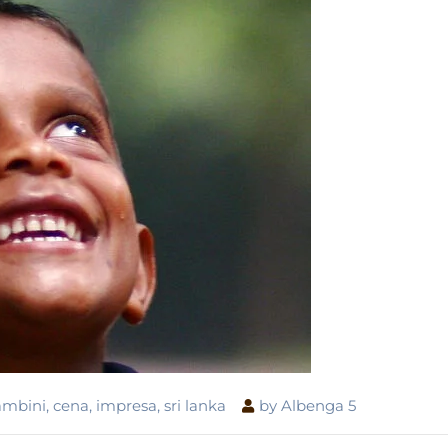
ambini
,
cena
,
impresa
,
sri lanka
by
Albenga 5