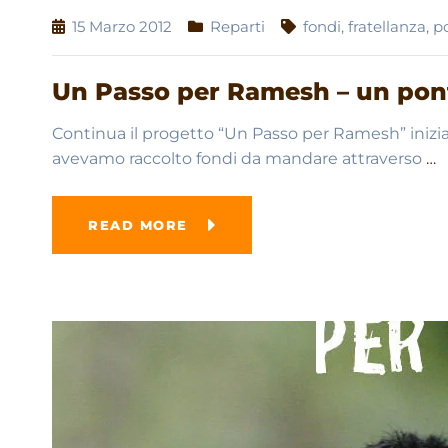
15 Marzo 2012
Reparti
fondi
,
fratellanza
,
p
Un Passo per Ramesh – un pont
Continua il progetto “Un Passo per Ramesh” iniziat
avevamo raccolto fondi da mandare attraverso
…
READ MORE