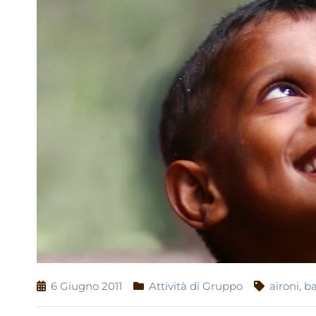
6 Giugno 2011
Attività di Gruppo
aironi
,
b