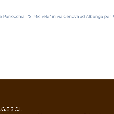
re Parrocchiali “S. Michele” in via Genova ad Albenga per
.G.E.S.C.I.