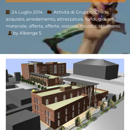
24 Luglio 2014
Attività di Gruppo
,
Chiesa
acquisto
,
arredamento
,
attrezzatura
,
fondi
,
giovani
,
materiale
,
offerta
,
offerte
,
oratorio
,
raccolta
,
strumenti
by
Albenga 5