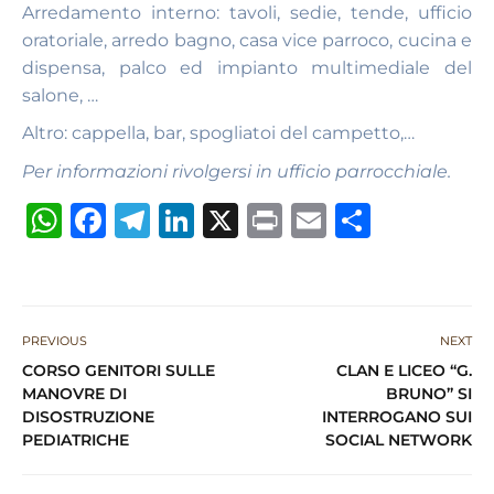
Arredamento interno: tavoli, sedie, tende, ufficio
oratoriale, arredo bagno, casa vice parroco, cucina e
dispensa, palco ed impianto multimediale del
salone, …
Altro: cappella, bar, spogliatoi del campetto,…
Per informazioni rivolgersi in ufficio parrocchiale.
W
F
T
Li
X
P
E
S
h
a
el
n
ri
m
h
at
c
e
k
n
ai
ar
s
e
g
e
t
l
e
PREVIOUS
NEXT
A
b
ra
dI
CORSO GENITORI SULLE
CLAN E LICEO “G.
p
o
m
n
MANOVRE DI
BRUNO” SI
DISOSTRUZIONE
INTERROGANO SUI
p
o
PEDIATRICHE
SOCIAL NETWORK
k