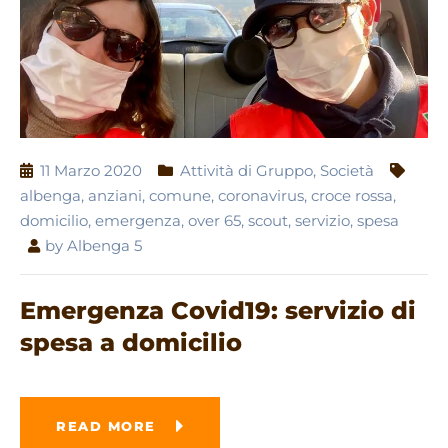
11 Marzo 2020
Attività di Gruppo
,
Società
albenga
,
anziani
,
comune
,
coronavirus
,
croce rossa
,
domicilio
,
emergenza
,
over 65
,
scout
,
servizio
,
spesa
by
Albenga 5
Emergenza Covid19: servizio di
spesa a domicilio
READ MORE